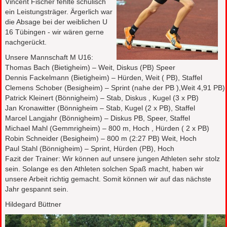
Vincent Fischer fehlte schulisch
ein Leistungsträger. Ärgerlich war
die Absage bei der weiblichen U
16 Tübingen - wir wären gerne
nachgerückt.
Unsere Mannschaft M U16:
Thomas Bach (Bietigheim) – Weit, Diskus (PB) Speer
Dennis Fackelmann (Bietigheim) – Hürden, Weit ( PB), Staffel
Clemens Schober (Besigheim) – Sprint (nahe der PB ),Weit 4,91 PB) ,
Patrick Kleinert (Bönnigheim) – Stab, Diskus , Kugel (3 x PB)
Jan Kronawitter (Bönnigheim – Stab, Kugel (2 x PB), Staffel
Marcel Langjahr (Bönnigheim) – Diskus PB, Speer, Staffel
Michael Mahl (Gemmrigheim) – 800 m, Hoch , Hürden ( 2 x PB)
Robin Schneider (Besigheim) – 800 m (2:27 PB) Weit, Hoch
Paul Stahl (Bönnigheim) – Sprint, Hürden (PB), Hoch
Fazit der Trainer: Wir können auf unsere jungen Athleten sehr stolz
sein. Solange es den Athleten solchen Spaß macht, haben wir
unsere Arbeit richtig gemacht. Somit können wir auf das nächste
Jahr gespannt sein.
Hildegard Büttner