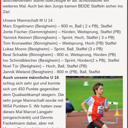
abschließenden Staffel überzeugte er als Schlussläufer ein
weiteres Mal. Auch bei den Jungs kamen BEIDE Staffeln sicher ins
Ziel.
Unsere Mannschaft M U 14 :
Marc Engelmann (Besigheim) – 800 m, Ball ( 2 x PB), Staffel
Jonte Fischer (Gemmrigheim) – Hürden, Weitsprung, Staffel (PB)
Yannick Kleinert (Bönnigheim) – Sprint, Hoch, Staffel ( 3 x PB)
Tom Kronawitter (Bönnigheim) – Weitsprung, Hoch (PB) Staffel
Lukas Moore (Besigheim) – Sprint, Ball, Staffel (3 x PB)
Beat Schaible (Bönnigheim) - 800 m, Weitsprung, Hürden (PB)
Ivo Schmidbleicher (Besigheim) – Sprint, Hürden(2 x PB), Staffel
Noel Tür (Bietigheim) – Hoch, Ball, Staffel (PB)
Jannik Wieland (Besigheim) - 800 m (PB), Ball, Staffel
Auch unsere männliche U 16
schlug sich sehr gut und konnte
sich um 450 Punkte gegenüber
dem Qualiwettkampf steigern. Die
sehr junge Mannschaft wurde mit
9654 Punkten 5. Wir hatten zwar
dieses Mal Marcel Langjahr
(eingeschränkt) und Dennis
Fackelmann dabei, aber mit