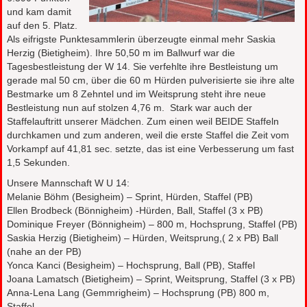
und kam damit
auf den 5. Platz.
Als eifrigste Punktesammlerin überzeugte einmal mehr Saskia
Herzig (Bietigheim). Ihre 50,50 m im Ballwurf war die
Tagesbestleistung der W 14. Sie verfehlte ihre Bestleistung um
gerade mal 50 cm, über die 60 m Hürden pulverisierte sie ihre alte
Bestmarke um 8 Zehntel und im Weitsprung steht ihre neue
Bestleistung nun auf stolzen 4,76 m. Stark war auch der
Staffelauftritt unserer Mädchen. Zum einen weil BEIDE Staffeln
durchkamen und zum anderen, weil die erste Staffel die Zeit vom
Vorkampf auf 41,81 sec. setzte, das ist eine Verbesserung um fast
1,5 Sekunden.
Unsere Mannschaft W U 14:
Melanie Böhm (Besigheim) – Sprint, Hürden, Staffel (PB)
Ellen Brodbeck (Bönnigheim) -Hürden, Ball, Staffel (3 x PB)
Dominique Freyer (Bönnigheim) – 800 m, Hochsprung, Staffel (PB)
Saskia Herzig (Bietigheim) – Hürden, Weitsprung,( 2 x PB) Ball
(nahe an der PB)
Yonca Kanci (Besigheim) – Hochsprung, Ball (PB), Staffel
Joana Lamatsch (Bietigheim) – Sprint, Weitsprung, Staffel (3 x PB)
Anna-Lena Lang (Gemmrigheim) – Hochsprung (PB) 800 m,
Staffel