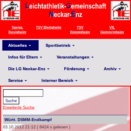
Spvgg.
TSV Bietigheim
TSV
VfL
Besigheim
Bönnigheim
Gemmrigheim
Aktuelles
Sportbetrieb
Infos für Eltern
Veranstaltungen
Die LG Neckar-Enz
Förderung
Archiv
Service
Interner Bereich
Erweiterte Suche
Württ. DSMM-Endkampf
03.10.2012 21:12
( 8424 x gelesen )