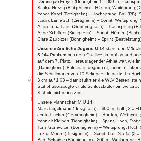
Dominique Freyer (Bönnigheim) – 800 m, Hochsprun
Saskia Herzig (Bietigheim) – Hürden, Weitsprung,( 2
Yonca Kanci (Besigheim) – Hochsprung, Ball (PB), S
Joana Lamatsch (Bietigheim) – Sprint, Weitsprung, S
Anna-Lena Lang (Gemmrigheim) – Hochsprung (PB)
Anne Schiffers (Bietigheim) – Sprint, Hürden (Bestlei
Clara Zaubitzer (Bönnigheim) – Sprint (Bestleistung)
Unsere männliche Jugend U 14
stand den Mädchen
5.944 Punkten aus dem Qualiwettkampf an und be
auf dem 7. Platz. Herausragender Athlet war, wie im
(Bönnigheim). Fulminant begann er, indem er über 
die Schallmauer von 10 Sekunden knackte. Im Hoch
3 cm auf 1,63 – damit führt er die WLV Bestenliste
Staffel überzeugte er als Schlussläufer ein weiter
Staffeln sicher ins Ziel.
Unsere Mannschaft M U 14 :
Marc Engelmann (Besigheim) – 800 m, Ball ( 2 x PB)
Jonte Fischer (Gemmrigheim) – Hürden, Weitsprung,
Yannick Kleinert (Bönnigheim) – Sprint, Hoch, Staffe
Tom Kronawitter (Bönnigheim) – Weitsprung, Hoch (
Lukas Moore (Besigheim) – Sprint, Ball, Staffel (3 x
Beat Schaible (Bönnigheim) - 800 m, Weitsprung, 