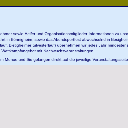
ilnehmer sowie Helfer und Organisationsmitglieder Informationen zu u
ahrt in Bönnigheim, sowie das Abendsportfest abwechselnd in Besighei
uf, Bietigheimer Silvesterlauf) übernehmen wir jedes Jahr mindesten
r Wettkampfangebot mit Nachwuchsveranstaltungen.
im Menue und Sie gelangen direkt auf die jeweilige Veranstaltungsseit