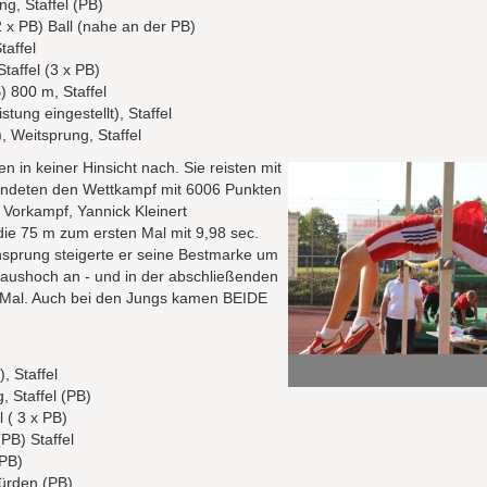
g, Staffel (PB)
 x PB) Ball (nahe an der PB)
taffel
taffel (3 x PB)
 800 m, Staffel
stung eingestellt), Staffel
, Weitsprung, Staffel
 in keiner Hinsicht nach. Sie reisten mit
endeten den Wettkampf mit 6006 Punkten
 Vorkampf, Yannick Kleinert
die 75 m zum ersten Mal mit 9,98 sec.
sprung steigerte er seine Bestmarke um
 haushoch an - und in der abschließenden
es Mal. Auch bei den Jungs kamen BEIDE
, Staffel
 Staffel (PB)
l ( 3 x PB)
PB) Staffel
 PB)
Hürden (PB)