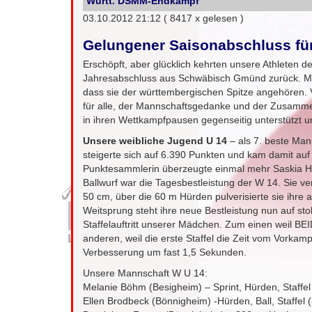
Württ. DSMM-Endkampf
03.10.2012 21:12
( 8417 x gelesen )
Gelungener Saisonabschluss f
Erschöpft, aber glücklich kehrten unsere Athleten
Jahresabschluss aus Schwäbisch Gmünd zurück. Mit 
dass sie der württembergischen Spitze angehören. V
für alle, der Mannschaftsgedanke und der Zusammen
in ihren Wettkampfpausen gegenseitig unterstützt u
Unsere weibliche Jugend U 14
– als 7. beste Man
steigerte sich auf 6.390 Punkten und kam damit auf d
Punktesammlerin überzeugte einmal mehr Saskia Her
Ballwurf war die Tagesbestleistung der W 14. Sie ve
50 cm, über die 60 m Hürden pulverisierte sie ihre
Weitsprung steht ihre neue Bestleistung nun auf st
Staffelauftritt unserer Mädchen. Zum einen weil B
anderen, weil die erste Staffel die Zeit vom Vorkampf
Verbesserung um fast 1,5 Sekunden.
Unsere Mannschaft W U 14:
Melanie Böhm (Besigheim) – Sprint, Hürden, Staffel
Ellen Brodbeck (Bönnigheim) -Hürden, Ball, Staffel 