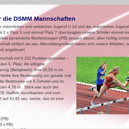
ür die DSMM Mannschaften
 der männlichen und weiblichen Jugend U 14 und der männlichen Jugen
2 x Platz 5 und einmal Platz 7 überzeugten unsere Schüler einmal me
iele persönliche Bestleistungen (PB) zeugen davon, aber richtig schö
halt einfach da war. Altersübergreifend haben sich unsere Athleten, 
nd angefeuert.
nschaft mit 6.102 Punkten gemeldet –
en 5. Platz. Als eifrigste
zig (Bietigheim). Ihre 50,50 m im
rfehlte ihre Bestleistung um gerade mal
 alte Bestmarke um 8 Zehntel und im
olzen 4,76 m. Stark war auch der
EIDE Staffeln durchkamen und zum
 auf 41,81 sec. setzte, das ist eine
 (PB)
(3 x PB)