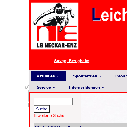
Spvgg. Besigheim
Aktuelles
Sportbetrieb
Infos 
Service
Interner Bereich
Erweiterte Suche