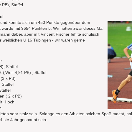
 PB), Staffel
el
t und konnte sich um 450 Punkte gegenüber dem
t wurde mit 9654 Punkten 5. Wir hatten zwar dieses Mal
ann dabei, aber mit Vincent Fischer fehlte schulisch
er weiblichen U 16 Tübingen - wir wären gerne
er
), Staffel
),Weit 4,91 PB) , Staffel
 (3 x PB)
 Staffel
taffel
n ( 2 x PB)
it, Hoch
h
hleten sehr stolz sein. Solange es den Athleten solchen Spaß macht, h
chste Jahr gespannt sein.