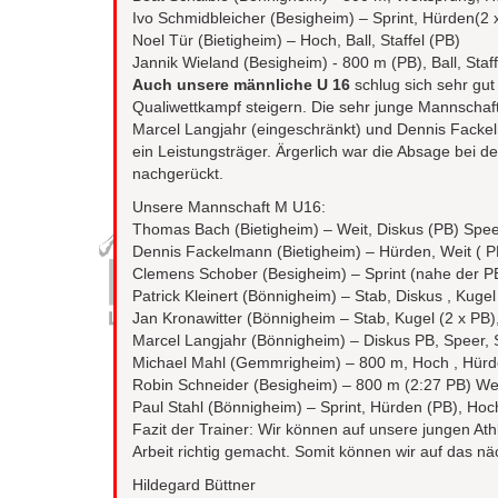
Ivo Schmidbleicher (Besigheim) – Sprint, Hürden(2 x
Noel Tür (Bietigheim) – Hoch, Ball, Staffel (PB)
Jannik Wieland (Besigheim) - 800 m (PB), Ball, Staff
Auch unsere männliche U 16
schlug sich sehr gu
Qualiwettkampf steigern. Die sehr junge Mannschaf
Marcel Langjahr (eingeschränkt) und Dennis Fackelm
ein Leistungsträger. Ärgerlich war die Absage bei d
nachgerückt.
Unsere Mannschaft M U16:
Thomas Bach (Bietigheim) – Weit, Diskus (PB) Spe
Dennis Fackelmann (Bietigheim) – Hürden, Weit ( PB
Clemens Schober (Besigheim) – Sprint (nahe der PB 
Patrick Kleinert (Bönnigheim) – Stab, Diskus , Kugel
Jan Kronawitter (Bönnigheim – Stab, Kugel (2 x PB),
Marcel Langjahr (Bönnigheim) – Diskus PB, Speer, S
Michael Mahl (Gemmrigheim) – 800 m, Hoch , Hürde
Robin Schneider (Besigheim) – 800 m (2:27 PB) We
Paul Stahl (Bönnigheim) – Sprint, Hürden (PB), Hoc
Fazit der Trainer: Wir können auf unsere jungen At
Arbeit richtig gemacht. Somit können wir auf das nä
Hildegard Büttner