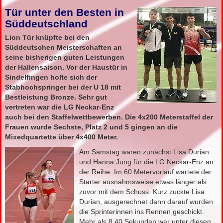
Tür unter den Besten in
Süddeutschland
Lion Tür knüpfte bei den
Süddeutschen Meisterschaften an
seine bisherigen guten Leistungen
der Hallensaison. Vor der Haustür in
Sindelfingen holte sich der
Stabhochspringer bei der U 18 mit
Bestleistung Bronze. Sehr gut
vertreten war die LG Neckar-Enz
auch bei den Staffelwettbewerben. Die 4x200 Meterstaffel der
Frauen wurde Sechste, Platz 2 und 5 gingen an die
Mixedquartette über 4x400 Meter.
Am Samstag waren zunächst Lisa Durian
und Hanna Jung für die LG Neckar-Enz an
der Reihe. Im 60 Metervorlauf wartete der
Starter ausnahmsweise etwas länger als
zuvor mit dem Schuss. Kurz zuckte Lisa
Durian, ausgerechnet dann darauf wurden
die Sprinterinnen ins Rennen geschickt.
Mehr als 8,40 Sekunden war unter diesen