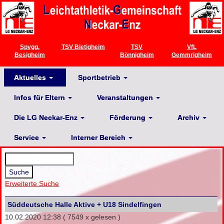
Spvgg.
TSV Bietigheim
TSV
VfL
Besigheim
Bönnigheim
Gemmrigheim
Aktuelles
Sportbetrieb
Infos für Eltern
Veranstaltungen
Die LG Neckar-Enz
Förderung
Archiv
Service
Interner Bereich
Erweiterte Suche
Süddeutsche Halle Aktive + U18 Sindelfingen
10.02.2020 12:38
( 7549 x gelesen )