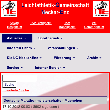
Spvgg.
TSV Bietigheim
TSV
VfL
Besigheim
Bönnigheim
Gemmrigheim
Aktuelles
Sportbetrieb
Infos für Eltern
Veranstaltungen
Die LG Neckar-Enz
Förderung
Archiv
Service
Interner Bereich
Erweiterte Suche
Deutsche Marathonmeisterschaften Muenchen
17.10.2012 00:03
( 8902 x gelesen )