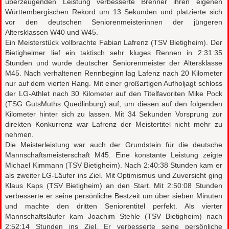
überzeugenden Leistung verbesserte Brenner ihren eigenen
Württembergischen Rekord um 13 Sekunden und platzierte sich
vor den deutschen Seniorenmeisterinnen der jüngeren
Altersklassen W40 und W45.
Ein Meisterstück vollbrachte Fabian Lafrenz (TSV Bietigheim). Der
Bietigheimer lief ein taktisch sehr kluges Rennen in 2:31:35
Stunden und wurde deutscher Seniorenmeister der Altersklasse
M45. Nach verhaltenen Rennbeginn lag Lafenz nach 20 Kilometer
nur auf dem vierten Rang. Mit einer großartigen Aufholjagt schloss
der LG-Athlet nach 30 Kilometer auf den Titelfavoriten Mike Pock
(TSG GutsMuths Quedlinburg) auf, um diesen auf den folgenden
Kilometer hinter sich zu lassen. Mit 34 Sekunden Vorsprung zur
direkten Konkurrenz war Lafrenz der Meistertitel nicht mehr zu
nehmen.
Die Meisterleistung war auch der Grundstein für die deutsche
Mannschaftsmeisterschaft M45. Eine konstante Leistung zeigte
Michael Kimmann (TSV Bietigheim). Nach 2:40:38 Stunden kam er
als zweiter LG-Läufer ins Ziel. Mit Optimismus und Zuversicht ging
Klaus Kaps (TSV Bietigheim) an den Start. Mit 2:50:08 Stunden
verbesserte er seine persönliche Bestzeit um über sieben Minuten
und machte den dritten Seniorentitel perfekt. Als vierter
Mannschaftsläufer kam Joachim Stehle (TSV Bietigheim) nach
2:52:14 Stunden ins Ziel. Er verbesserte seine persönliche