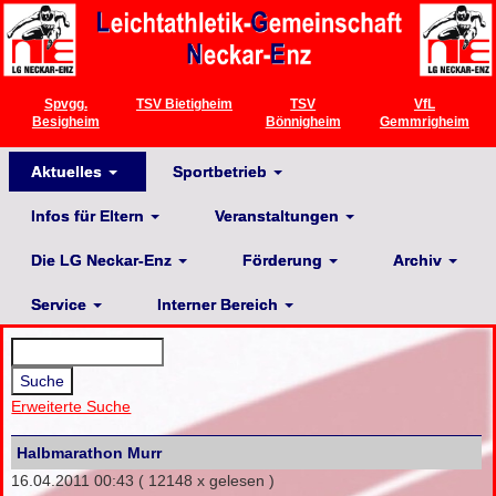
Spvgg.
TSV Bietigheim
TSV
VfL
Besigheim
Bönnigheim
Gemmrigheim
Aktuelles
Sportbetrieb
Infos für Eltern
Veranstaltungen
Die LG Neckar-Enz
Förderung
Archiv
Service
Interner Bereich
Erweiterte Suche
Halbmarathon Murr
16.04.2011 00:43
( 12148 x gelesen )