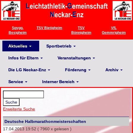
Spvgg.
TSV Bietigheim
TSV
VfL
Besigheim
Bönnigheim
Gemmrigheim
Aktuelles
Sportbetrieb
Infos für Eltern
Veranstaltungen
Die LG Neckar-Enz
Förderung
Archiv
Service
Interner Bereich
Erweiterte Suche
Deutsche Halbmarathonmeisterschaften
17.04.2013 19:52
( 7960 x gelesen )