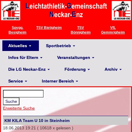
Spvgg.
TSV Bietigheim
TSV
VfL
Besigheim
Bönnigheim
Gemmrigheim
Aktuelles
Sportbetrieb
Infos für Eltern
Veranstaltungen
Die LG Neckar-Enz
Förderung
Archiv
Service
Interner Bereich
Erweiterte Suche
KM KILA Team U 10 in Steinheim
18.06.2013 19:21
( 10618 x gelesen )