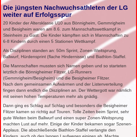
Die jüngsten Nachwuchsathleten der LG
weiter auf Erfolgsspur
20 Kinder der Altersklasse U10 aus Bönnigheim, Gemmrigheim
und Besigheim waren am 8.6. zum Mannschaftswettkampf in
Steinheim zu Gast. Die Kinder kämpften sich in Mannschaften zu
6-8 Kindern durch einen 5 Stationen Wettkampf.
Als Disziplinen standen an: 50m Sprint, Zonen-Weitsprung,
Ballwurf, Hürdensprint (flache Hindernisse) und Biathlon-Staffel.
Die Mannschaften mussten sich Namen geben und so starteten
letztlich die Bönnigheimer Flitzer, LG-Runners
(Gemmrigheim/Besigheim) und die Besigheimer Flitzer.
Nach dem gemeinsamen Aufwärmen und der Listenverteilung
fingen dann endlich die Disziplinen an. Der Wettergott war nämlich
mit seinen hohen Temperaturen mehr als gnädig.
Dann ging es Schlag auf Schlag und besonders die Besigheimer
Flitzer kamen so richtig auf Touren. Tolle Zeiten beim Sprint, sehr
gute Weiten beim Ballwurf und einen super Zonen-Weitsprung
machten Lust auf mehr. Einige der Kinder bekamen sogar Szenen-
Applaus. Die abschließende Biathlon-Staffel verlangte den
Kindern, auch ob des langen Laufweges einiges ab. Machte