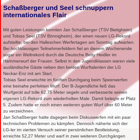
Schaßberger und Seel schnuppern
internationales Flair
Mit guten Leistungen konnten Jan Schaßberger (TSV Bietigheim)
und Tobias Seel (TSV Bönnigheim), der einen neuen LG-Rekord
aufstellte, bei den Halleschen Werfertagen am Sonntag aufwarten.
Bei hochklassigen Teilnehmerfeldern fiel an diesem Wochenende
sogar ein Weltrekord durch die Deutsche Betty Heidler im
Hammerwurf der Frauen. Selbst in den Jugendklassen waren viele
ausländische Gäste neben den beiden Wurftalenten der LG
Neckar-Enz mit am Start.
Tobias Seel erwischte im fünften Durchgang beim Speerwerfen
eine beinahe perfekten Wurf. Der B-Jugendliche ließ das
Wurfgerät auf tolle 62,75 Meter segeln und verbesserte seinen
eigenen LG-Rekord zum wiederholten Male. Damit belegte er Platz
5. Zudem hatte er noch einen weiteren guten Wurf über 60 Meter
zu verzeichnen.
Jan Schaßberger hatte dagegen beim Diskuswerfen mit ein paar
technischen Problemen zu kämpfen. Dennoch näherte sich der
LG-ler im vierten Versuch seiner persönlichen Bestleistung,
erreichte 52,27 Meter und warf in zwei weiteren Durchgängen