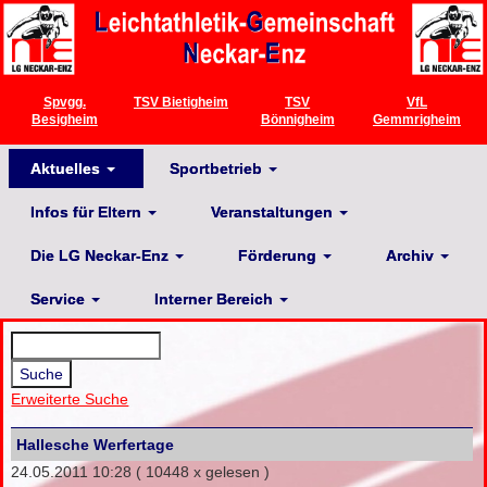
Spvgg.
TSV Bietigheim
TSV
VfL
Besigheim
Bönnigheim
Gemmrigheim
Aktuelles
Sportbetrieb
Infos für Eltern
Veranstaltungen
Die LG Neckar-Enz
Förderung
Archiv
Service
Interner Bereich
Erweiterte Suche
Hallesche Werfertage
24.05.2011 10:28
( 10448 x gelesen )