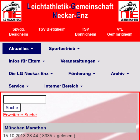
Spvgg.
TSV Bietigheim
TSV
VfL
Besigheim
Bönnigheim
Gemmrigheim
Aktuelles
Sportbetrieb
Infos für Eltern
Veranstaltungen
Die LG Neckar-Enz
Förderung
Archiv
Service
Interner Bereich
Erweiterte Suche
München Marathon
15.10.2013 23:44
( 8335 x gelesen )