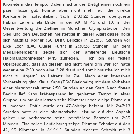
Kilometern das Tempo. Dabei machte der Bietigheimer noch ein
paar Plätze gut, konnte aber nicht mehr auf die direkte
Konkurrenten aufschließen. Nach 2:33:22 Stunden überquerte
Fabian Lafrenz als Dritter in der AK M 45 und 19. in der
Gesamtwertung die Ziellinie im Münchner Olympiastadion. Den
Sieg und den Deutschen Meistertitel in dieser Altersklasse holte
sich Matthias Körner (SC DHfK Leipzig) in 2:28:37 Stunden vor
Eike Loch (LAC Quelle Fürth) in 2:30:28 Stunden. Mit dem
Medaillenergebnis zeigte sich der amtierende Deutsche
Halbmarathonmeister M45 zufrieden. " Ich bin der festen
Überzeugung, dass an diesem Tag nicht mehr drin war. Ich hatte
weder eine 2:30 noch eine 2:28 drauf und somit brauche ich mich
nicht zu ärgern" so Lafrenz im Ziel. Nach einer intensiven
Vorbereitung ging Klaus Kaps (TSV Bietigheim) mit dem Vorhaben
einer Marathonzeit unter 2:50 Stunden an den Start. Nach flotten
Beginn lief Kaps kräftesparend im geplanten Tempo in einer
Gruppe, um auf den letzten zehn Kilometer noch einige Plätze gut
zu machen. Dafür wurde der 47-Jährige belohnt. Mit 2:47:13
Stunden hatte er eine phantastische Leistung auf den Asphalt
gelegt und verbesserte seine persönliche Bestzeit um 2:55
Minuten. Eine solide Laufleistung zeigte Dietmar Schmidt auf den
42,195 Kilometer. In 3:19:12 Stunden sicherte Schmidt mit 3