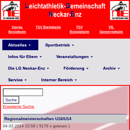
Spvgg.
TSV Bietigheim
TSV
VfL
Besigheim
Bönnigheim
Gemmrigheim
Aktuelles
Sportbetrieb
Infos für Eltern
Veranstaltungen
Die LG Neckar-Enz
Förderung
Archiv
Service
Interner Bereich
Erweiterte Suche
Regionalmeisterschaften U16/U14
04.03.2014 10:58
( 9178 x gelesen )