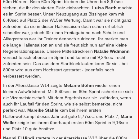
60m Hürden. Beim 60m Sprint blieben die Uhren bei 8,67sec.
stehen, die ihr den vierten Platz einbrachten.
Luisa Barth
machte
es im Sprint besser. Unser Neuzugang aus Bissingen kam mit
8,40sec auf Platz 2 der W15er Wertung. Damit war sie nicht ganz
zufrieden, da sie in dieser Hallensaison doch schon erheblich
schneller war, jedoch für einen Freitagabend nach Schule und
Alltagsstress war ihr Trainer dennoch zufrieden. Ihr merkte man
die lange Hallensaison an und sie freut sich nun auf eine kleine
Regenerationspause. Unsere Mittelstrecklerin
Natalie Widmann
versuchte sich ebenso im Sprint und konnte mit 9,24sec. recht
zufrieden sein. Das aus dem Startblock laufen kann für sie - bei
800m wird aus dem Hochstart gestartet - jedenfalls noch
verbessert werden.
In der Altersklasse W14 zeigte
Melanie Böhm
wieder einen
kleinen Aufwärtstrend. Mit 8,40sec. im 60m Sprint sicherte sie sich
die Vizemeisterschaft. Mit dem Ergebnis war sie zufrieden, wenn
auch ihr Laufstil für den Sprint, wie sie selbst bemerkte, nicht
perfekt war.
Mareike Stähle
kam bei ihrem ersten
Hallenwettkampf dieses Jahr auf gute 8,77sec. und Platz 7,
Marie
Weller
zeigte bei ihrem überhaupt ersten 60m Sprint in 9,16sec.
und Platz 10 gute Ansätze.
Neomi El Hindi
startete in der Altersklasse W13 über die 800m.