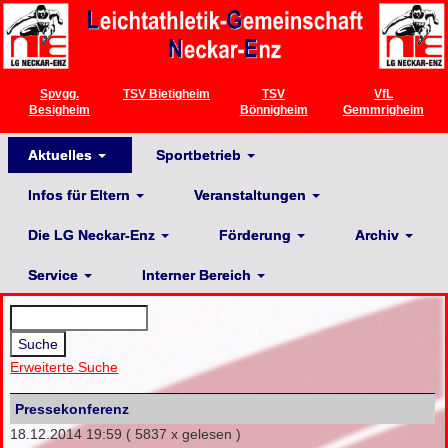
Spvgg.
TSV Bietigheim
TSV
VfL
Besigheim
Bönnigheim
Gemmrigheim
Aktuelles
Sportbetrieb
Infos für Eltern
Veranstaltungen
Die LG Neckar-Enz
Förderung
Archiv
Service
Interner Bereich
Erweiterte Suche
Pressekonferenz
18.12.2014 19:59
( 5837 x gelesen )