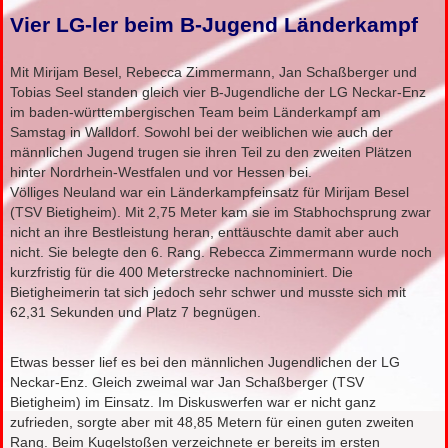
Vier LG-ler beim B-Jugend Länderkampf
Mit Mirijam Besel, Rebecca Zimmermann, Jan Schaßberger und
Tobias Seel standen gleich vier B-Jugendliche der LG Neckar-Enz
im baden-württembergischen Team beim Länderkampf am
Samstag in Walldorf. Sowohl bei der weiblichen wie auch der
männlichen Jugend trugen sie ihren Teil zu den zweiten Plätzen
hinter Nordrhein-Westfalen und vor Hessen bei.
Völliges Neuland war ein Länderkampfeinsatz für Mirijam Besel
(TSV Bietigheim). Mit 2,75 Meter kam sie im Stabhochsprung zwar
nicht an ihre Bestleistung heran, enttäuschte damit aber auch
nicht. Sie belegte den 6. Rang. Rebecca Zimmermann wurde noch
kurzfristig für die 400 Meterstrecke nachnominiert. Die
Bietigheimerin tat sich jedoch sehr schwer und musste sich mit
62,31 Sekunden und Platz 7 begnügen.
Etwas besser lief es bei den männlichen Jugendlichen der LG
Neckar-Enz. Gleich zweimal war Jan Schaßberger (TSV
Bietigheim) im Einsatz. Im Diskuswerfen war er nicht ganz
zufrieden, sorgte aber mit 48,85 Metern für einen guten zweiten
Rang. Beim Kugelstoßen verzeichnete er bereits im ersten