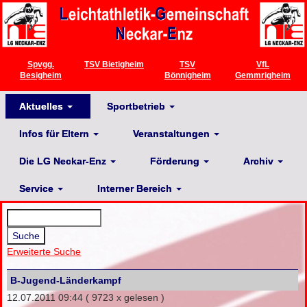
Spvgg.
TSV Bietigheim
TSV
VfL
Besigheim
Bönnigheim
Gemmrigheim
Aktuelles
Sportbetrieb
Infos für Eltern
Veranstaltungen
Die LG Neckar-Enz
Förderung
Archiv
Service
Interner Bereich
Erweiterte Suche
B-Jugend-Länderkampf
12.07.2011 09:44
( 9723 x gelesen )