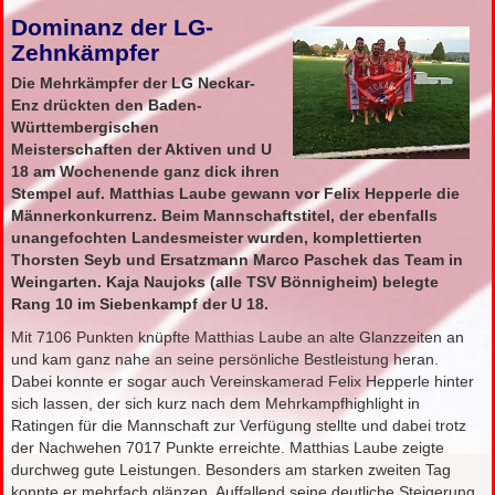
Dominanz der LG-
Zehnkämpfer
Die Mehrkämpfer der LG Neckar-
Enz drückten den Baden-
Württembergischen
Meisterschaften der Aktiven und U
18 am Wochenende ganz dick ihren
Stempel auf. Matthias Laube gewann vor Felix Hepperle die
Männerkonkurrenz. Beim Mannschaftstitel, der ebenfalls
unangefochten Landesmeister wurden, komplettierten
Thorsten Seyb und Ersatzmann Marco Paschek das Team in
Weingarten. Kaja Naujoks (alle TSV Bönnigheim) belegte
Rang 10 im Siebenkampf der U 18.
Mit 7106 Punkten knüpfte Matthias Laube an alte Glanzzeiten an
und kam ganz nahe an seine persönliche Bestleistung heran.
Dabei konnte er sogar auch Vereinskamerad Felix Hepperle hinter
sich lassen, der sich kurz nach dem Mehrkampfhighlight in
Ratingen für die Mannschaft zur Verfügung stellte und dabei trotz
der Nachwehen 7017 Punkte erreichte. Matthias Laube zeigte
durchweg gute Leistungen. Besonders am starken zweiten Tag
konnte er mehrfach glänzen. Auffallend seine deutliche Steigerung