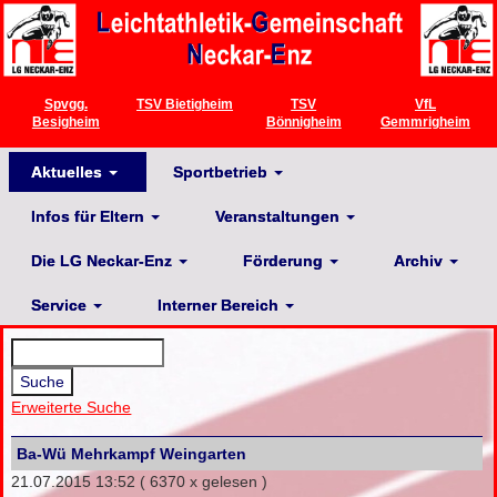
Spvgg.
TSV Bietigheim
TSV
VfL
Besigheim
Bönnigheim
Gemmrigheim
Aktuelles
Sportbetrieb
Infos für Eltern
Veranstaltungen
Die LG Neckar-Enz
Förderung
Archiv
Service
Interner Bereich
Erweiterte Suche
Ba-Wü Mehrkampf Weingarten
21.07.2015 13:52
( 6370 x gelesen )