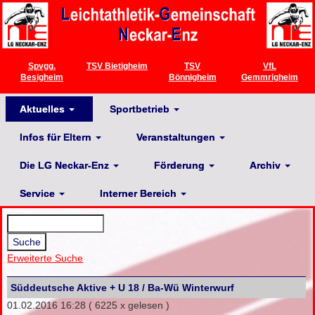
Spvgg.
TSV Bietigheim
TSV
VfL
Besigheim
Bönnigheim
Gemmrigheim
Aktuelles
Sportbetrieb
Infos für Eltern
Veranstaltungen
Die LG Neckar-Enz
Förderung
Archiv
Service
Interner Bereich
Erweiterte Suche
Süddeutsche Aktive + U 18 / Ba-Wü Winterwurf
01.02.2016 16:28
( 6225 x gelesen )