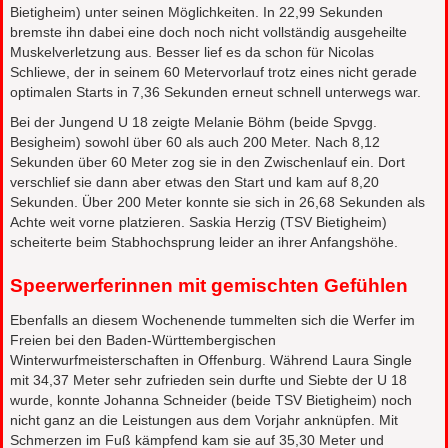
Bietigheim) unter seinen Möglichkeiten. In 22,99 Sekunden
bremste ihn dabei eine doch noch nicht vollständig ausgeheilte
Muskelverletzung aus. Besser lief es da schon für Nicolas
Schliewe, der in seinem 60 Metervorlauf trotz eines nicht gerade
optimalen Starts in 7,36 Sekunden erneut schnell unterwegs war.
Bei der Jungend U 18 zeigte Melanie Böhm (beide Spvgg.
Besigheim) sowohl über 60 als auch 200 Meter. Nach 8,12
Sekunden über 60 Meter zog sie in den Zwischenlauf ein. Dort
verschlief sie dann aber etwas den Start und kam auf 8,20
Sekunden. Über 200 Meter konnte sie sich in 26,68 Sekunden als
Achte weit vorne platzieren. Saskia Herzig (TSV Bietigheim)
scheiterte beim Stabhochsprung leider an ihrer Anfangshöhe.
Speerwerferinnen mit gemischten Gefühlen
Ebenfalls an diesem Wochenende tummelten sich die Werfer im
Freien bei den Baden-Württembergischen
Winterwurfmeisterschaften in Offenburg. Während Laura Single
mit 34,37 Meter sehr zufrieden sein durfte und Siebte der U 18
wurde, konnte Johanna Schneider (beide TSV Bietigheim) noch
nicht ganz an die Leistungen aus dem Vorjahr anknüpfen. Mit
Schmerzen im Fuß kämpfend kam sie auf 35,30 Meter und