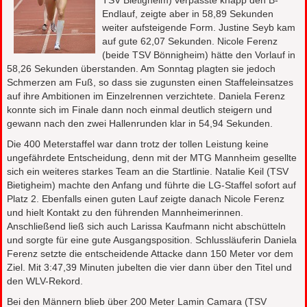
TSV Bietigheim) verpasste knapp den B-
Endlauf, zeigte aber in 58,89 Sekunden
weiter aufsteigende Form. Justine Seyb kam
auf gute 62,07 Sekunden. Nicole Ferenz
(beide TSV Bönnigheim) hätte den Vorlauf in
58,26 Sekunden überstanden. Am Sonntag plagten sie jedoch
Schmerzen am Fuß, so dass sie zugunsten einen Staffeleinsatzes
auf ihre Ambitionen im Einzelrennen verzichtete. Daniela Ferenz
konnte sich im Finale dann noch einmal deutlich steigern und
gewann nach den zwei Hallenrunden klar in 54,94 Sekunden.
Die 400 Meterstaffel war dann trotz der tollen Leistung keine
ungefährdete Entscheidung, denn mit der MTG Mannheim gesellte
sich ein weiteres starkes Team an die Startlinie. Natalie Keil (TSV
Bietigheim) machte den Anfang und führte die LG-Staffel sofort auf
Platz 2. Ebenfalls einen guten Lauf zeigte danach Nicole Ferenz
und hielt Kontakt zu den führenden Mannheimerinnen.
Anschließend ließ sich auch Larissa Kaufmann nicht abschütteln
und sorgte für eine gute Ausgangsposition. Schlussläuferin Daniela
Ferenz setzte die entscheidende Attacke dann 150 Meter vor dem
Ziel. Mit 3:47,39 Minuten jubelten die vier dann über den Titel und
den WLV-Rekord.
Bei den Männern blieb über 200 Meter Lamin Camara (TSV