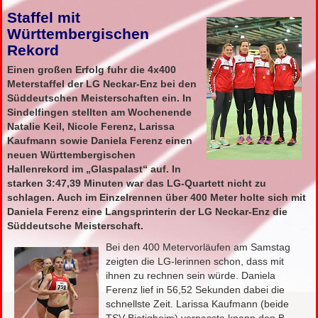
Staffel mit
Württembergischen
Rekord
Einen großen Erfolg fuhr die 4x400
Meterstaffel der LG Neckar-Enz bei den
Süd­deutschen Meister­schaften ein. In
Sindelfingen stellten am Wochenende
Natalie Keil, Nicole Ferenz, Larissa
Kaufmann sowie Daniela Ferenz einen
neuen Würt­tem­bergischen
Hallenrekord im „Glaspalast“ auf. In
starken 3:47,39 Minuten war das LG-Quartett nicht zu
schlagen. Auch im Einzelrennen über 400 Meter holte sich mit
Daniela Ferenz eine Langsprinterin der LG Neckar-Enz die
Süddeutsche Meisterschaft.
Bei den 400
Metervorläufen am Samstag
zeigten die LG-lerinnen schon, dass mit
ihnen zu rechnen sein würde. Daniela
Ferenz lief in 56,52 Sekunden dabei die
schnellste Zeit. Larissa Kaufmann (beide