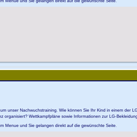
 im Menue und Sie gelangen direkt auf die gewünschte Seite.
d um unser Nachwuchstraining. Wie können Sie Ihr Kind in einem der L
z organisiert? Wettkampfpläne sowie Informationen zur LG-Bekleidungs
 im Menue und Sie gelangen direkt auf die gewünschte Seite.