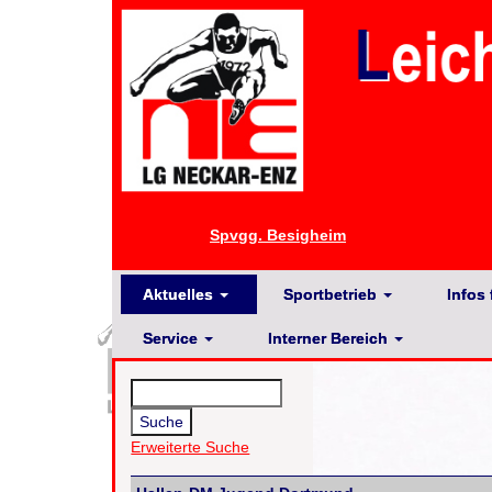
Spvgg. Besigheim
Aktuelles
Sportbetrieb
Infos 
Service
Interner Bereich
Erweiterte Suche