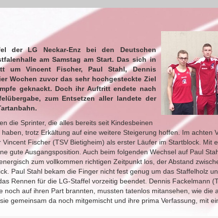
ffel der LG Neckar-Enz bei den Deutschen
falenhalle am Samstag am Start. Das sich in
tt um Vincent Fischer, Paul Stahl, Dennis
er Wochen zuvor das sehr hochgesteckte Ziel
ämpfe geknackt. Doch ihr Auftritt endete nach
felübergabe, zum Entsetzen aller landete der
Tartanbahn.
 die Sprinter, die alles bereits seit Kindesbeinen
haben, trotz Erkältung auf eine weitere Steigerung hoffen. Im achten V
 Vincent Fischer (TSV Bietigheim) als erster Läufer im Startblock. Mit 
eine gute Ausgangsposition. Auch beim folgenden Wechsel auf Paul Sta
ef energisch zum vollkommen richtigen Zeitpunkt los, der Abstand zwisc
ck. Paul Stahl bekam die Finger nicht fest genug um das Staffelholz un
 das Rennen für die LG-Staffel vorzeitig beendet. Dennis Fackelmann (
 noch auf ihren Part brannten, mussten tatenlos mitansehen, wie die
sie gemeinsam da noch mitgemischt und ihre prima Verfassung, mit e