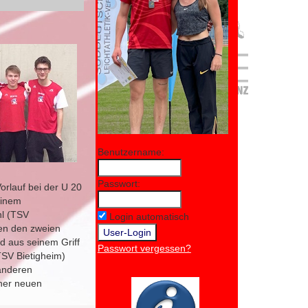
Benutzername:
Passwort:
orlauf bei der U 20
einem
hl (TSV
Login automatisch
hen den zweien
d aus seinem Griff
Passwort vergessen?
TSV Bietigheim)
 anderen
iner neuen