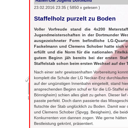
Hallen-DM Jugend Dortmund
23.02.2016 23:35
( 5850 x gelesen )
Staffelholz purzelt zu Boden
Voller Vorfreude stand die 4x200 Metersta
Jugendmeisterschaften in der Dortmunder West
ausgezeichneter Form befindliche LG-Quarte
Fackelmann und Clemens Schober hatte sich vi
erfüllt und die Norm für die nationalen Titelk
gutem Beginn jäh bereits bei der ersten Staf
Staffelstab schon beim ersten Wechsel auf der 
Nach einer sehr gewissenhaften Vorbereitung konnten
komplett die Schule der LG Neckar-Enz durchlaufen 
auf der ungünstigen Innenbahn eingeteilt, stand hier
ansprechenden Beginn schuf er für die LG-Staffel 
Bönnigheim) schien alles glatt zu gehen. Dieser li
passte perfekt. Doch dann passierte das Missgeschi
flutschte der Stab unglücklich zu Boden. Damit war
und Clemens Schober (Spvgg. Besigheim), die beide
Konkurrenten von dannen zogen. Wie gerne hätten 
Bestleistung gekrönt, präsentiert.