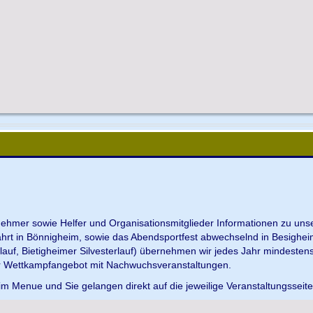
ilnehmer sowie Helfer und Organisationsmitglieder Informationen zu u
ahrt in Bönnigheim, sowie das Abendsportfest abwechselnd in Besighei
uf, Bietigheimer Silvesterlauf) übernehmen wir jedes Jahr mindesten
r Wettkampfangebot mit Nachwuchsveranstaltungen.
im Menue und Sie gelangen direkt auf die jeweilige Veranstaltungsseit