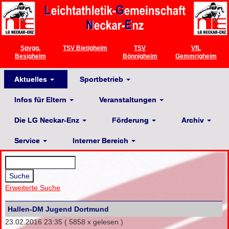
Spvgg.
TSV Bietigheim
TSV
VfL
Besigheim
Bönnigheim
Gemmrigheim
Aktuelles
Sportbetrieb
Infos für Eltern
Veranstaltungen
Die LG Neckar-Enz
Förderung
Archiv
Service
Interner Bereich
Erweiterte Suche
Hallen-DM Jugend Dortmund
23.02.2016 23:35
( 5858 x gelesen )