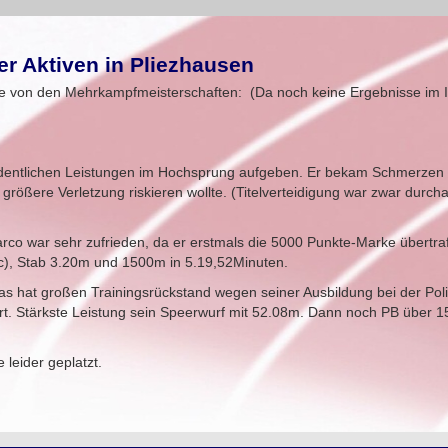
r Aktiven in Pliezhausen
e von den Mehrkampfmeisterschaften: (Da noch keine Ergebnisse im In
 ordentlichen Leistungen im Hochsprung aufgeben. Er bekam Schmerzen
rößere Verletzung riskieren wollte. (Titelverteidigung war zwar durc
co war sehr zufrieden, da er erstmals die 5000 Punkte-Marke übertraf
), Stab 3.20m und 1500m in 5.19,52Minuten.
as hat großen Trainingsrückstand wegen seiner Ausbildung bei der Poli
rt. Stärkste Leistung sein Speerwurf mit 52.08m. Dann noch PB über 
 leider geplatzt.