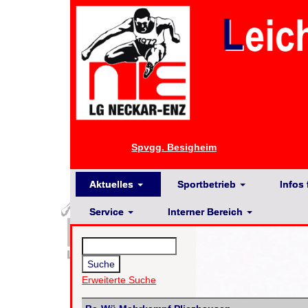
Spvgg. Besigheim
Aktuelles
Sportbetrieb
Infos 
Service
Interner Bereich
Erweiterte Suche