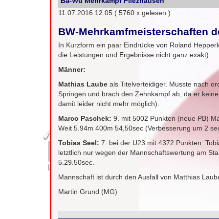
Ba-Wü Mehrkampf Pliezhausen
11.07.2016 12:05
( 5760 x gelesen )
BW-Mehrkamfmeisterschaften de
In Kurzform ein paar Eindrücke von Roland Hepperl
die Leistungen und Ergebnisse nicht ganz exakt)
Männer:
Mathias Laube
als Titelverteidiger. Musste nach
Springen und brach den Zehnkampf ab, da er keine g
damit leider nicht mehr möglich).
Marco Paschek:
9. mit 5002 Punkten (neue PB) Mar
Weit 5.94m 400m 54,50sec (Verbesserung um 2 sec
Tobias Seel:
7. bei der U23 mit 4372 Punkten. Tobi
letztlich nur wegen der Mannschaftswertung am Sta
5.29.50sec.
Mannschaft ist durch den Ausfall von Matthias Laube
Martin Grund (MG)