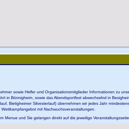
ilnehmer sowie Helfer und Organisationsmitglieder Informationen zu u
ahrt in Bönnigheim, sowie das Abendsportfest abwechselnd in Besighei
uf, Bietigheimer Silvesterlauf) übernehmen wir jedes Jahr mindesten
r Wettkampfangebot mit Nachwuchsveranstaltungen.
im Menue und Sie gelangen direkt auf die jeweilige Veranstaltungsseit