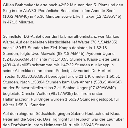
Gillian Bathmaker feierte nach 42:52 Minuten den 5. Platz und den
Sieg in der AkW50. Persönliche Bestzeiten liefen Annette Senf
(10./2.AkW40) in 45:36 Minuten sowie Elke Hitzker (12./2.AkW45)
in 47:13 Minuten.
Schnellster LG-Athlet über die Halbmarathondistanz war Markus
Walter. Auf der beliebten Nordschleife lief Walter (76./15AkM35)
nach 1:30:57 Stunden ins Ziel. Knapp dahinter, in 1:32:18
Stunden, folgte Uwe Maiwald (89./19.AkM45). Aydemir Ugurlu
(324./85.AkM45) finishte mit 1:43:53 Stunden. Klaus-Dieter Lenz
(409./4.AkM65) schrammte mit 1:47:22 Stunden nur knapp in
seiner Altersklasse an einem Podestplatz vorbei. Dr. Herbert
Tröster (500./30.AkM55) benötigte für die 21,1 Kilometer 1:50:51
Stunden. Nach 1:53:04 Stunden kam Uwe Ahrens (558./9.AkM60)
an der Bottwartalkellerei ins Ziel. Sabine Unger (97./30AkW40)
begleitete Christin Walter (98./17.W35) bei ihrem ersten
Halbmarathon. Für Unger wurden 1:55:20 Stunden gestoppt, für
Walter 1:55:31 Stunden.
Auf der ruhigeren Südschleife gingen Sabine Heubach und Klaus
Peter auf die Strecke. Das Highlight für Heubach war der Lauf über
den Dorfplatz in ihrem Heimatort Murr. Mit 1:36:45 Stunden