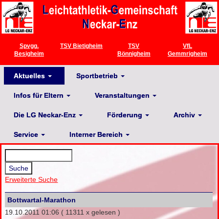
Spvgg.
TSV Bietigheim
TSV
VfL
Besigheim
Bönnigheim
Gemmrigheim
Aktuelles
Sportbetrieb
Infos für Eltern
Veranstaltungen
Die LG Neckar-Enz
Förderung
Archiv
Service
Interner Bereich
Erweiterte Suche
Bottwartal-Marathon
19.10.2011 01:06
( 11311 x gelesen )