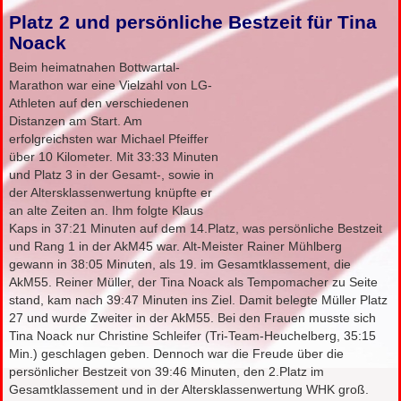
Platz 2 und persönliche Bestzeit für Tina
Noack
Beim heimatnahen Bottwartal-
Marathon war eine Vielzahl von LG-
Athleten auf den verschiedenen
Distanzen am Start. Am
erfolgreichsten war Michael Pfeiffer
über 10 Kilometer. Mit 33:33 Minuten
und Platz 3 in der Gesamt-, sowie in
der Altersklassenwertung knüpfte er
an alte Zeiten an. Ihm folgte Klaus
Kaps in 37:21 Minuten auf dem 14.Platz, was persönliche Bestzeit
und Rang 1 in der AkM45 war. Alt-Meister Rainer Mühlberg
gewann in 38:05 Minuten, als 19. im Gesamtklassement, die
AkM55. Reiner Müller, der Tina Noack als Tempomacher zu Seite
stand, kam nach 39:47 Minuten ins Ziel. Damit belegte Müller Platz
27 und wurde Zweiter in der AkM55. Bei den Frauen musste sich
Tina Noack nur Christine Schleifer (Tri-Team-Heuchelberg, 35:15
Min.) geschlagen geben. Dennoch war die Freude über die
persönlicher Bestzeit von 39:46 Minuten, den 2.Platz im
Gesamtklassement und in der Altersklassenwertung WHK groß.