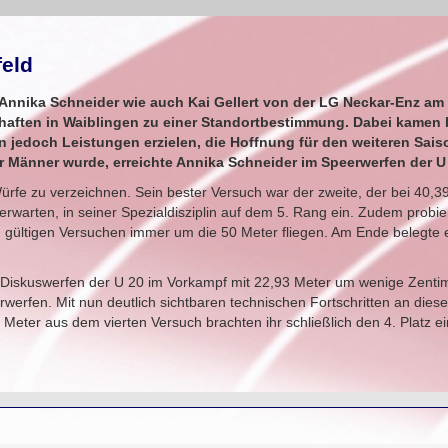
feld
Annika Schneider wie auch Kai Gellert von der LG Neckar-Enz a
ften in Waiblingen zu einer Standortbestimmung. Dabei kamen b
n jedoch Leistungen erzielen, die Hoffnung für den weiteren Sai
r Männer wurde, erreichte Annika Schneider im Speerwerfen der U 
Würfe zu verzeichnen. Sein bester Versuch war der zweite, der bei 40,3
 erwarten, in seiner Spezialdisziplin auf dem 5. Rang ein. Zudem probie
n gültigen Versuchen immer um die 50 Meter fliegen. Am Ende belegte 
 Diskuswerfen der U 20 im Vorkampf mit 22,93 Meter um wenige Zenti
werfen. Mit nun deutlich sichtbaren technischen Fortschritten an die
 Meter aus dem vierten Versuch brachten ihr schließlich den 4. Platz ei