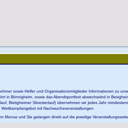
ilnehmer sowie Helfer und Organisationsmitglieder Informationen zu u
ahrt in Bönnigheim, sowie das Abendsportfest abwechselnd in Besighei
uf, Bietigheimer Silvesterlauf) übernehmen wir jedes Jahr mindesten
r Wettkampfangebot mit Nachwuchsveranstaltungen.
im Menue und Sie gelangen direkt auf die jeweilige Veranstaltungsseit