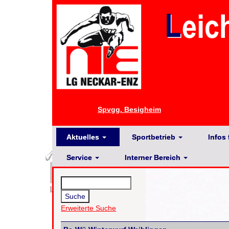
Spvgg. Besigheim
Aktuelles
Sportbetrieb
Infos 
Service
Interner Bereich
Erweiterte Suche