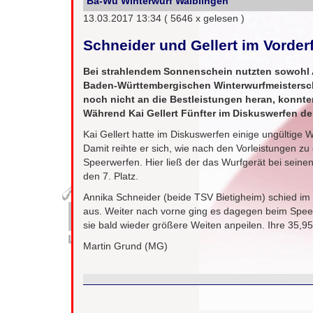
Ba-Wü Winterwurf Waiblingen
13.03.2017 13:34
( 5646 x gelesen )
Schneider und Gellert im Vorder
Bei strahlendem Sonnenschein nutzten sowohl 
Baden-Württembergischen Winterwurfmeisterscha
noch nicht an die Bestleistungen heran, konnte
Während Kai Gellert Fünfter im Diskuswerfen de
Kai Gellert hatte im Diskuswerfen einige ungültige 
Damit reihte er sich, wie nach den Vorleistungen zu
Speerwerfen. Hier ließ der das Wurfgerät bei seine
den 7. Platz.
Annika Schneider (beide TSV Bietigheim) schied im
aus. Weiter nach vorne ging es dagegen beim Speer
sie bald wieder größere Weiten anpeilen. Ihre 35,95
Martin Grund (MG)