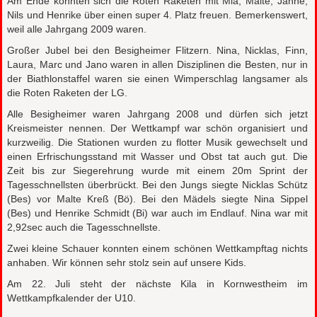
Am Ende konnten sich die Roten Raketen mit Mia, Malte, Janne,
Nils und Henrike über einen super 4. Platz freuen. Bemerkenswert,
weil alle Jahrgang 2009 waren.
Großer Jubel bei den Besigheimer Flitzern. Nina, Nicklas, Finn,
Laura, Marc und Jano waren in allen Disziplinen die Besten, nur in
der Biathlonstaffel waren sie einen Wimperschlag langsamer als
die Roten Raketen der LG.
Alle Besigheimer waren Jahrgang 2008 und dürfen sich jetzt
Kreismeister nennen. Der Wettkampf war schön organisiert und
kurzweilig. Die Stationen wurden zu flotter Musik gewechselt und
einen Erfrischungsstand mit Wasser und Obst tat auch gut. Die
Zeit bis zur Siegerehrung wurde mit einem 20m Sprint der
Tagesschnellsten überbrückt. Bei den Jungs siegte Nicklas Schütz
(Bes) vor Malte Kreß (Bö). Bei den Mädels siegte Nina Sippel
(Bes) und Henrike Schmidt (Bi) war auch im Endlauf. Nina war mit
2,92sec auch die Tagesschnellste.
Zwei kleine Schauer konnten einem schönen Wettkampftag nichts
anhaben. Wir können sehr stolz sein auf unsere Kids.
Am 22. Juli steht der nächste Kila in Kornwestheim im
Wettkampfkalender der U10.