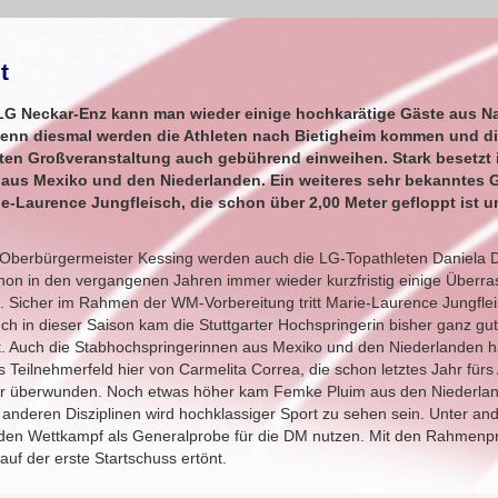
t
 LG Neckar-Enz kann man wieder einige hochkarätige Gäste aus N
denn diesmal werden die Athleten nach Bietigheim kommen und di
ten Großveranstaltung auch gebührend einweihen. Stark besetzt i
aus Mexiko und den Niederlanden. Ein weiteres sehr bekanntes Ge
-Laurence Jungfleisch, die schon über 2,00 Meter gefloppt ist u
h Oberbürgermeister Kessing werden auch die LG-Topathleten Daniela 
hon in den vergangenen Jahren immer wieder kurzfristig einige Überra
n. Sicher im Rahmen der WM-Vorbereitung tritt Marie-Laurence Jungflei
 Auch in dieser Saison kam die Stuttgarter Hochspringerin bisher ganz g
cht. Auch die Stabhochspringerinnen aus Mexiko und den Niederlanden 
s Teilnehmerfeld hier von Carmelita Correa, die schon letztes Jahr für
ter überwunden. Noch etwas höher kam Femke Pluim aus den Niederla
n anderen Disziplinen wird hochklassiger Sport zu sehen sein. Unter a
 den Wettkampf als Generalprobe für die DM nutzen. Mit den Rahmen
uf der erste Startschuss ertönt.