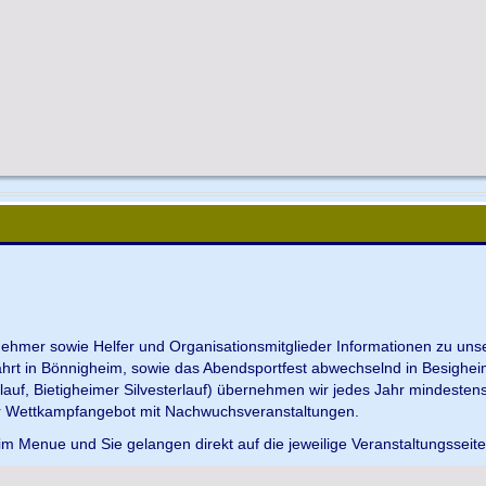
ilnehmer sowie Helfer und Organisationsmitglieder Informationen zu u
ahrt in Bönnigheim, sowie das Abendsportfest abwechselnd in Besighei
uf, Bietigheimer Silvesterlauf) übernehmen wir jedes Jahr mindesten
r Wettkampfangebot mit Nachwuchsveranstaltungen.
im Menue und Sie gelangen direkt auf die jeweilige Veranstaltungsseit