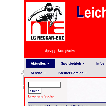
Spvgg. Besigheim
Aktuelles
Sportbetrieb
Infos 
Service
Interner Bereich
Erweiterte Suche