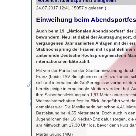
Vorbericht Abendsportfest Bietigheim
24.07.2017 12:41
( 5057 x gelesen )
Einweihung beim Abendsportfes
Auch beim 19. „Nationalen Abendsporfest“ der
bewundern. Neu ist dabei der Austragungsort, 
vergangenen Jahr sanierten Anlagen mit der ers
Stabhochsprung der Frauen mit Topathletinnen 
amtierende Deutsche Hochsprungmeisterin Marie
internationalen Elite zählt.
Mit von der Partie bei der Stadioneinweihung durc
Franz (beide TSV Bietigheim) sein. Hinzu kamen sc
sich auf internationale Großereignisse vorbereitete
bereits einige internationale Meriten verdient hat.
ihre Saisonbestleistung von 1,97 Meter unterstrei
Weltmeisterschaften fest im Blick. Angeführt wird da
gemeldet war. Die Mexikanerin hat schon 4,41 Me
Bestleistung bei 4,55 Meter steht. Doch auch in de
Jugendlichen der LG Neckar-Enz dafür sorgen, die
am Mittwoch um 17.30 Uhr los, bevor dann kurz dara
Martin Grund (MG)