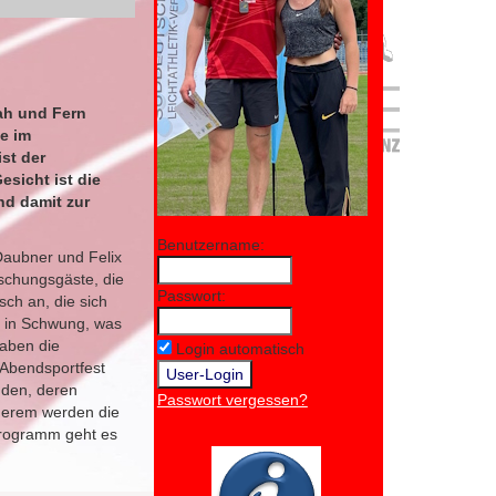
ah und Fern
e im
st der
sicht ist die
nd damit zur
Benutzername:
Daubner und Felix
schungsgäste, die
Passwort:
sch an, die sich
ut in Schwung, was
haben die
Login automatisch
s Abendsportfest
nden, deren
Passwort vergessen?
nderem werden die
programm geht es